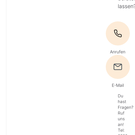
lassen
Anrufen
E-Mail
Du
hast
Fragen?
Ruf
uns
an!
Tel: