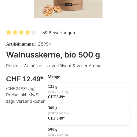
69 Bewertungen
Durchschnittliche Bewertung von 4.2 von 5 Sternen
28954
Artikelnummer:
Walnusskerne, bio 500 g
Rohkost-Walnüsse – unverfälscht & voller Aroma
auswählen
Menge
CHF 12.49*
125 g
(CHF 24.98* / kg)
(CHF 27.92* / kg)
Preise inkl. MwSt.
CHF 3.49*
zzgl. Versandkosten
300 g
(CHF 28.30* / kg)
CHF 8.49*
500 g
(CHF 24.98* / kg)