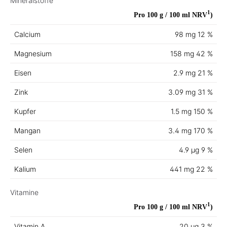
Mineralstoffe
1
Pro 100 g / 100 ml
NRV
)
Calcium
98 mg
12 %
Magnesium
158 mg
42 %
Eisen
2.9 mg
21 %
Zink
3.09 mg
31 %
Kupfer
1.5 mg
150 %
Mangan
3.4 mg
170 %
Selen
4.9 µg
9 %
Kalium
441 mg
22 %
Vitamine
1
Pro 100 g / 100 ml
NRV
)
Vitamin A
20 µg
3 %