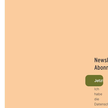
Newsl
Abonn
Jetzt 
Ich
habe
die
Datensc