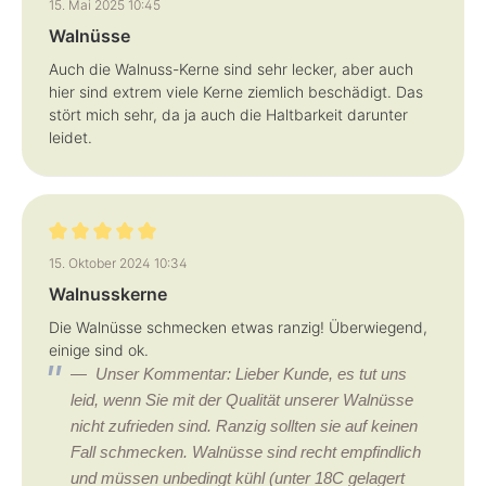
15. Mai 2025 10:45
Walnüsse
Auch die Walnuss-Kerne sind sehr lecker, aber auch
hier sind extrem viele Kerne ziemlich beschädigt. Das
stört mich sehr, da ja auch die Haltbarkeit darunter
leidet.
Bewertung mit 5 von 5 Sternen
15. Oktober 2024 10:34
Walnusskerne
Die Walnüsse schmecken etwas ranzig! Überwiegend,
einige sind ok.
Unser Kommentar: Lieber Kunde, es tut uns
leid, wenn Sie mit der Qualität unserer Walnüsse
nicht zufrieden sind. Ranzig sollten sie auf keinen
Fall schmecken. Walnüsse sind recht empfindlich
und müssen unbedingt kühl (unter 18C gelagert