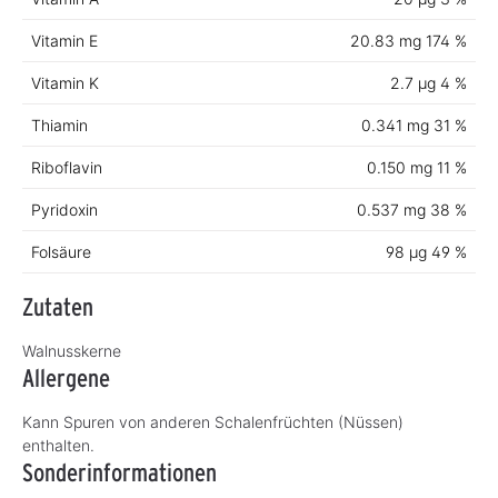
Vitamin E
20.83 mg
174 %
Vitamin K
2.7 µg
4 %
Thiamin
0.341 mg
31 %
Riboflavin
0.150 mg
11 %
Pyridoxin
0.537 mg
38 %
Folsäure
98 µg
49 %
Zutaten
Walnusskerne
Allergene
Kann Spuren von anderen Schalenfrüchten (Nüssen)
enthalten.
Sonderinformationen