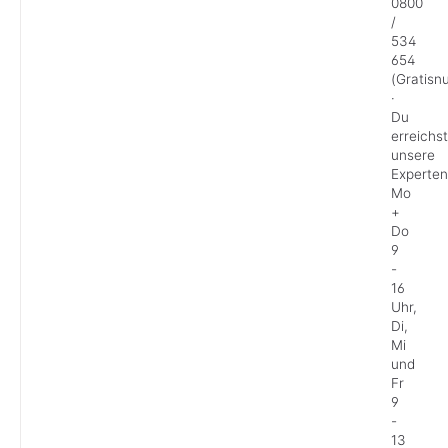
0800
/
534
654
(Gratis
·
Du
erreichst
unsere
Experten
Mo
+
Do
9
-
16
Uhr,
Di,
Mi
und
Fr
9
-
13