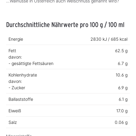
…Walnüsse in Österreich auch Welschnuss genannt wird?
Durchschnittliche Nährwerte pro 100 g / 100 ml
Energie
2830 kJ / 685 kcal
Fett
62.5 g
davon:
- gesättigte Fettsäuren
6.7 g
Kohlenhydrate
10.6 g
davon:
- Zucker
6.9 g
Ballaststoffe
6.1 g
Eiweiß
17.0 g
Salz
0.06 g