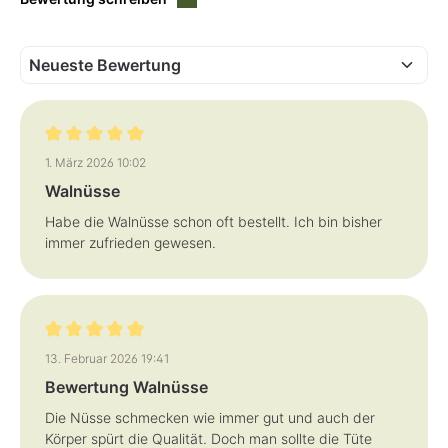
f
e
r
z
e
i
t
:
3
-
5
T
Bewertung mit 5 von 5 Sternen
a
1. März 2026 10:02
g
e
Walnüsse
Habe die Walnüsse schon oft bestellt. Ich bin bisher
immer zufrieden gewesen.
Bewertung mit 5 von 5 Sternen
13. Februar 2026 19:41
Bewertung Walnüsse
Die Nüsse schmecken wie immer gut und auch der
Körper spürt die Qualität. Doch man sollte die Tüte