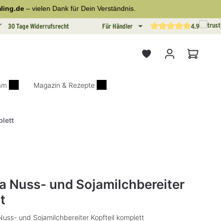
ling.de
– vielen Dank für Dein Verständnis.
30 Tage Widerrufsrecht
Für Händler
4.9
Durchschnittliche Bewertun
Warenkor
iam
Magazin & Rezepte
plett
on 0 von 5 Sternen
la Nuss- und Sojamilchbereiter
t
Nuss- und Sojamilchbereiter Kopfteil komplett