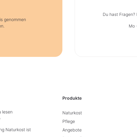
Du hast Fragen? 
nis genommen
en.
Mo +
Produkte
u lesen
Naturkost
e
Pflege
g Naturkost ist
Angebote