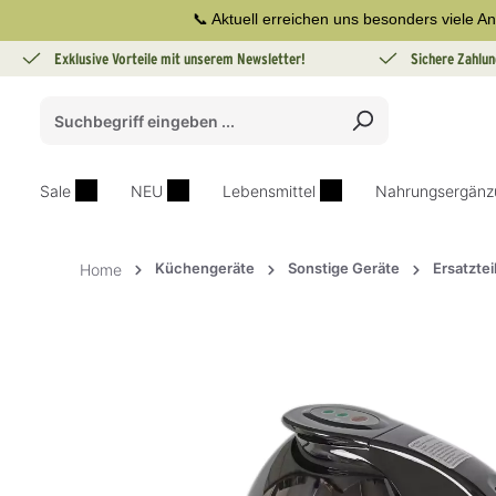
📞 Aktuell erreichen uns besonders viele An
springen
Zur Hauptnavigation springen
Exklusive Vorteile mit unserem Newsletter!
Sichere Zahlun
Sale
NEU
Lebensmittel
Nahrungsergänz
Küchengeräte
Sonstige Geräte
Ersatztei
Home
Bildergalerie überspringen