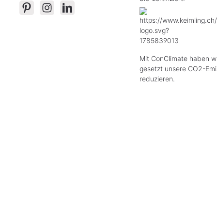
Mit ConClimate haben wi
gesetzt unsere CO2-Emi
reduzieren.
* All
Das Gesetz
© 2026 Keimling Naturkost - mit