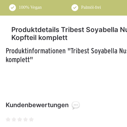
100% Vegan
Palmöl-frei
Produktdetails Tribest Soyabella N
Kopfteil komplett
Produktinformationen "Tribest Soyabella Nus
komplett"
Kundenbewertungen
Durchschnittliche Bewertung von 0 von 5 Sternen