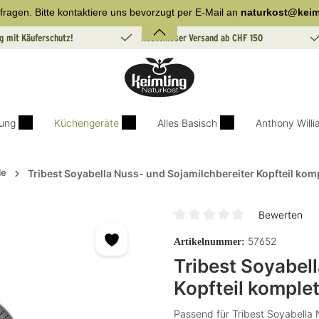
fragen. Bitte kontaktiere uns bevorzugt per E-Mail an
naturkost@keim
g mit Käuferschutz!
Kostenloser Versand ab CHF 150
ung
Küchengeräte
Alles Basisch
Anthony Will
le
Tribest Soyabella Nuss- und Sojamilchbereiter Kopfteil kom
Bewerten
Durchschnittliche Bewertung v
57652
Artikelnummer:
Tribest Soyabel
Kopfteil komplet
Passend für Tribest Soyabella 