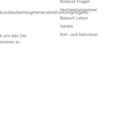
Rohkost Fragen
Hochleistungsmixer
Basisch Leben
Geräte
Roh- und Naturkost
r uns das Ziel
ssionen zu
e Preise inkl. gesetzl. Mehrwertsteuer zzgl.
Versandkosten
, wenn nicht anders besch
liche Widerrufsrecht wird von dem verlängerten Rückgaberecht in keiner Weise ein