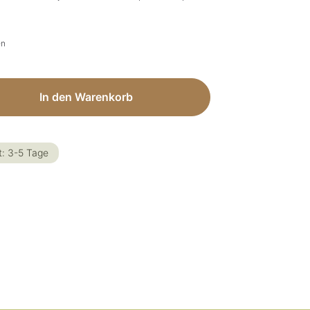
en
ib den gewünschten Wert ein oder benut
In den Warenkorb
t: 3-5 Tage