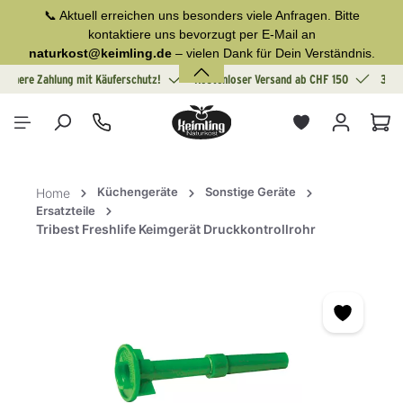
📞 Aktuell erreichen uns besonders viele Anfragen. Bitte
alt springen
kontaktiere uns bevorzugt per E-Mail an
naturkost@keimling.de
– vielen Dank für Dein Verständnis.
Sichere Zahlung mit Käuferschutz!
Kostenloser Versand ab CHF 150
30 T
War
Küchengeräte
Sonstige Geräte
Home
Ersatzteile
Tribest Freshlife Keimgerät Druckkontrollrohr
Bildergalerie überspringen