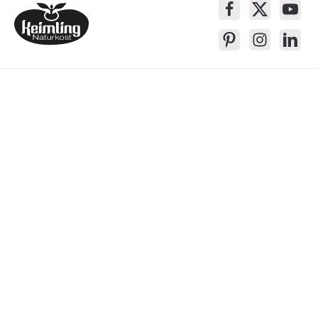
Service-Kontakt
Produkte
Über Keimling
Bequem Einkaufen
* Alle Preise inkl. gesetzl. Mehrwertsteuer zzgl.
Versandkosten
, wenn nicht
anders beschrieben
Das Gesetzliche Widerrufsrecht wird von dem verlängerten Rückgaberecht