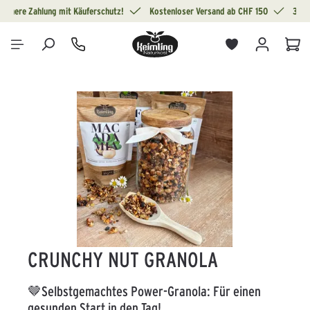
Sichere Zahlung mit Käuferschutz!
Kostenloser Versand ab CHF 150
30 T
alt springen
War
Bildergalerie überspringen
CRUNCHY NUT GRANOLA
🤎Selbstgemachtes Power-Granola: Für einen
gesunden Start in den Tag!