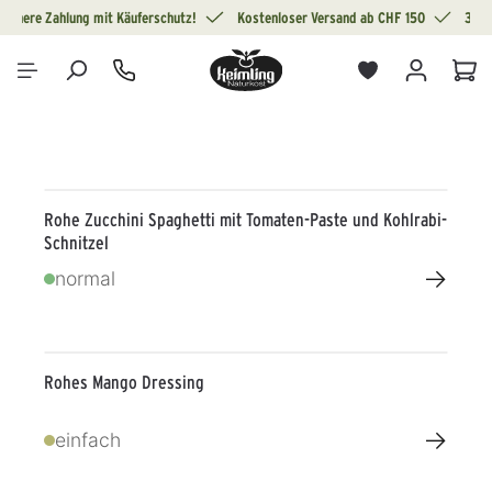
Sichere Zahlung mit Käuferschutz!
Kostenloser Versand ab CHF 150
30 T
alt springen
War
Rohe Zucchini Spaghetti mit Tomaten-Paste und Kohlrabi-
Schnitzel
→
normal
Rohes Mango Dressing
→
einfach