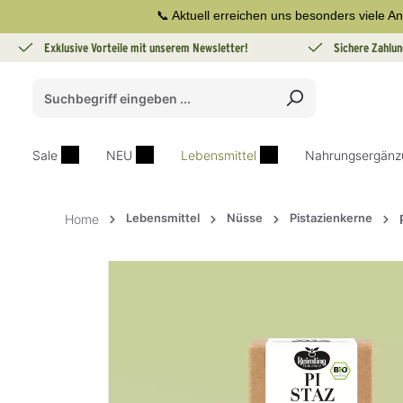
📞 Aktuell erreichen uns besonders viele An
springen
Zur Hauptnavigation springen
Exklusive Vorteile mit unserem Newsletter!
Sichere Zahlun
Sale
NEU
Lebensmittel
Nahrungsergänz
Lebensmittel
Nüsse
Pistazienkerne
Home
Bildergalerie überspringen