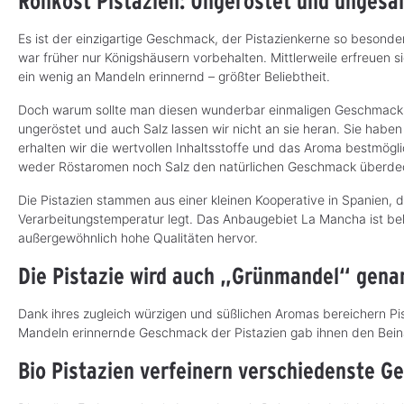
Rohkost Pistazien: Ungeröstet und ungesa
Es ist der einzigartige Geschmack, der Pistazienkerne so besond
war früher nur Königshäusern vorbehalten. Mittlerweile erfreuen s
ein wenig an Mandeln erinnernd – größter Beliebtheit.
Doch warum sollte man diesen wunderbar einmaligen Geschmack d
ungeröstet und auch Salz lassen wir nicht an sie heran. Sie habe
erhalten wir die wertvollen Inhaltsstoffe und das Aroma bestmögl
weder Röstaromen noch Salz den natürlichen Geschmack überd
Die Pistazien stammen aus einer kleinen Kooperative in Spanien,
Verarbeitungstemperatur legt. Das Anbaugebiet La Mancha ist bek
außergewöhnlich hohe Qualitäten hervor.
Die Pistazie wird auch „Grünmandel“ gena
Dank ihres zugleich würzigen und süßlichen Aromas bereichern Pi
Mandeln erinnernde Geschmack der Pistazien gab ihnen den Bei
Bio Pistazien verfeinern verschiedenste Ge