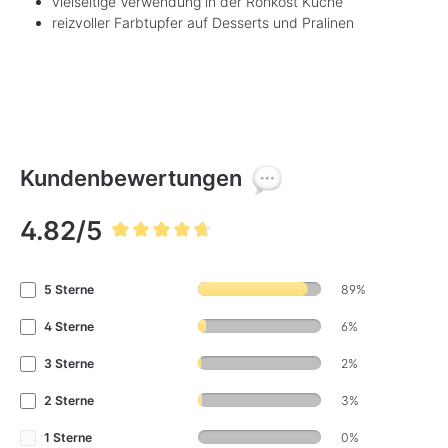
vielseitige Verwendung in der Rohkost Küche
reizvoller Farbtupfer auf Desserts und Pralinen
Kundenbewertungen
4.82/5
Durchschnittliche Bewertung von 4.8 von 5 Sternen
5 Sterne
89%
4 Sterne
6%
3 Sterne
2%
2 Sterne
3%
1 Sterne
0%