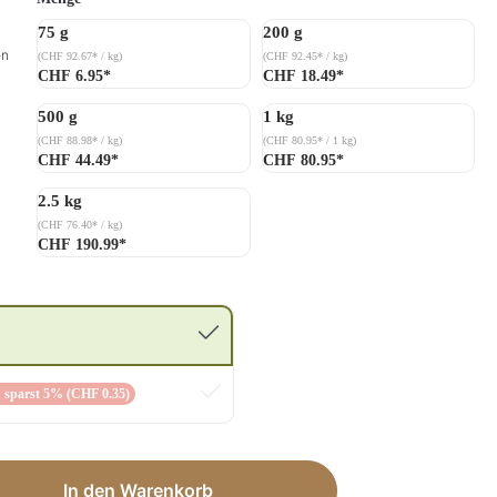
75 g
200 g
en
(CHF 92.67* / kg)
(CHF 92.45* / kg)
CHF 6.95*
CHF 18.49*
500 g
1 kg
(CHF 88.98* / kg)
(CHF 80.95* / 1 kg)
CHF 44.49*
CHF 80.95*
2.5 kg
(CHF 76.40* / kg)
CHF 190.99*
 sparst 5% (CHF 0.35)
ib den gewünschten Wert ein oder benut
In den Warenkorb