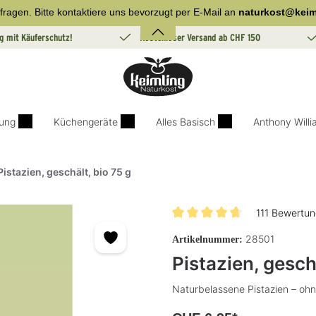
fragen. Bitte kontaktiere uns bevorzugt per E-Mail an
naturkost@keim
g mit Käuferschutz!
Kostenloser Versand ab CHF 150
ung
Küchengeräte
Alles Basisch
Anthony Will
Pistazien, geschält, bio 75 g
111 Bewertu
Durchschnittliche Bewertung v
28501
Artikelnummer:
Pistazien, geschä
Naturbelassene Pistazien – ohn