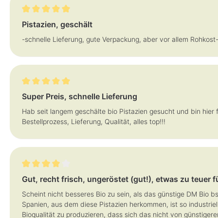
Bewertung mit 5 von 5 Sternen
Pistazien, geschält
-schnelle Lieferung, gute Verpackung, aber vor allem Rohkost
Bewertung mit 5 von 5 Sternen
Super Preis, schnelle Lieferung
Hab seit langem geschälte bio Pistazien gesucht und bin hier
Bestellprozess, Lieferung, Qualität, alles top!!!
Bewertung mit 4 von 5 Sternen
Gut, recht frisch, ungeröstet (gut!), etwas zu teuer fü
Scheint nicht besseres Bio zu sein, als das günstige DM Bio b
Spanien, aus dem diese Pistazien herkommen, ist so industrie
Bioqualität zu produzieren, dass sich das nicht von günstige