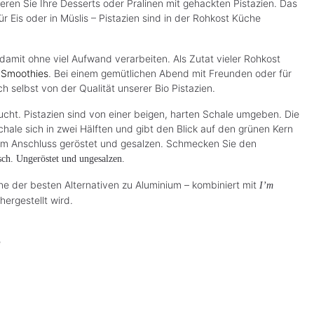
eren Sie Ihre Desserts oder Pralinen mit gehackten Pistazien. Das
für Eis oder in Müslis – Pistazien sind in der Rohkost Küche
h damit ohne viel Aufwand verarbeiten. Als Zutat vieler Rohkost
r
Smoothies
. Bei einem gemütlichen Abend mit Freunden oder für
h selbst von der Qualität unserer Bio Pistazien.
rucht. Pistazien sind von einer beigen, harten Schale umgeben. Die
chale sich in zwei Hälften und gibt den Blick auf den grünen Kern
g im Anschluss geröstet und gesalzen. Schmecken Sie den
sch. Ungeröstet und ungesalzen.
ne der besten Alternativen zu Aluminium – kombiniert mit
I’m
ergestellt wird.
e