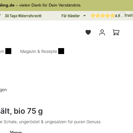
ling.de
– vielen Dank für Dein Verständnis.
30 Tage Widerrufsrecht
Für Händler
4.9
Durchschnittliche Bewertun
Warenkor
iam
Magazin & Rezepte
ngen
on 4.8 von 5 Sternen
lt, bio 75 g
e Schale, ungeröstet & ungesalzen für puren Genuss
auswählen
Menge