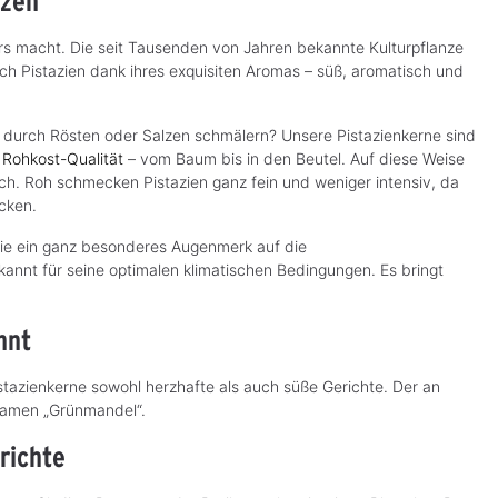
lzen
ers macht. Die seit Tausenden von Jahren bekannte Kulturpflanze
ich Pistazien dank ihres exquisiten Aromas – süß, aromatisch und
urch Rösten oder Salzen schmälern? Unsere Pistazienkerne sind
n
Rohkost-Qualität
– vom Baum bis in den Beutel. Auf diese Weise
ich. Roh schmecken Pistazien ganz fein und weniger intensiv, da
ecken.
 die ein ganz besonderes Augenmerk auf die
annt für seine optimalen klimatischen Bedingungen. Es bringt
nnt
stazienkerne sowohl herzhafte als auch süße Gerichte. Der an
namen „Grünmandel“.
richte