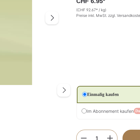
CHF 6.95*
(CHF 92.67* / kg)
Preise inkl. MwSt. zzgl. Versandkost
Einmalig kaufen
Im Abonnement kaufen
Du
Produkt Anzahl: G