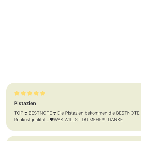
Bewertung mit 5 von 5 Sternen
Pistazien
TOP ❣️ BESTNOTE ❣️ Die Pistazien bekommen die BESTNOTE vo
Rohkostqualität...❤️WAS WILLST DU MEHR!!!! DANKE