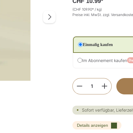
CHF 10.99*
(CHF 109.90* / kg)
Preise inkl. MwSt. zzgl. Versandkost
Einmalig kaufen
Im Abonnement kaufen
Du
Produkt Anzahl: G
Sofort verfügbar, Lieferzei
Details anzeigen