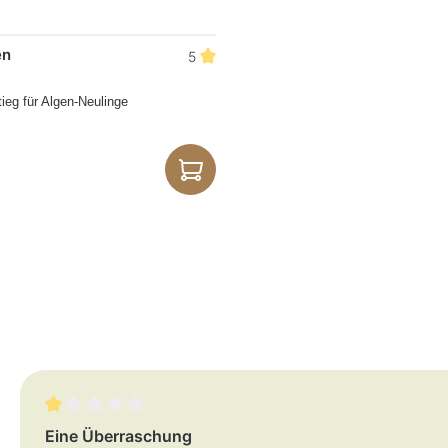
en
5
tieg für Algen-Neulinge
Bewertung mit 1 von 5 Sternen
Eine Überraschung