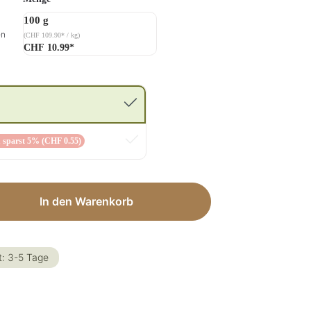
100 g
en
(CHF 109.90* / kg)
CHF 10.99*
 sparst 5% (CHF 0.55)
ib den gewünschten Wert ein oder benut
In den Warenkorb
t: 3-5 Tage