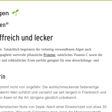
gen
P. Jentschura
Heavy Metal
gen"
4.26
91
5
Angebot
-19%
WurzelKraft, bio
Smoothie Set nach
150 g
A.William,
freich und lecker
Ihr verlässlicher Rundumversorger
Heidelbeer-Set
für die basische Ernährung.
CHF 206.49
S
*
CHF 42.99*
. Tatsächlich begeistern die vielseitig verwendbaren Algen auch
S
o
o
CHF 167.00*
f
(CHF 286.60* / kg)
paghetti wertvolle pflanzliche
Proteine
, natürliches Vitamin C sowie die
f
o
(CHF 216.88* / kg)
o
r
 und rohköstlicher Ernte perfekt geeignet für eine abwechslungs- und
r
t
t
v
v
e
e
r
r
rin
f
f
ü
ü
g
g
b
b
 kommt nicht von ungefähr: Die wohlschmeckende fadenartige
a
a
r
r
päerin! Man schätzt und verzehrt sie seit langem in Frankreich und
,
,
L
en Asien ist die Art übrigens gänzlich unbekannt.
L
i
i
e
e
f
eristischen Note von Sepia. Nach einer Einweichzeit von etwa 30
f
e
e
r
ert werden. Wer auch Gekochtes mag, kann die Meeresspaghetti