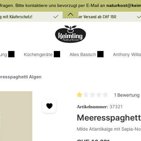
fragen. Bitte kontaktiere uns bevorzugt per E-Mail an
naturkost@keim
g mit Käuferschutz!
Kostenloser Versand ab CHF 150
ung
Küchengeräte
Alles Basisch
Anthony Will
resspaghetti Algen
1 Bewertung
Durchschnittliche Bewertung vo
37321
Artikelnummer:
Meeresspaghett
Milde Atlantikalge mit Sepia-No