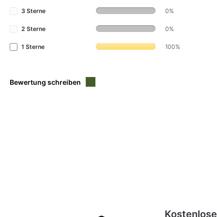
i
i
t
t
3 Sterne
0%
:
:
3
3
-
-
2 Sterne
0%
5
5
T
T
a
a
1 Sterne
100%
g
g
e
e
Bewertung schreiben
Kostenlose