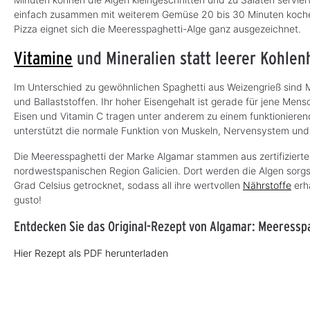
r
z
einfach zusammen mit weiterem Gemüse 20 bis 30 Minuten kochen 
e
i
Pizza eignet sich die Meeresspaghetti-Alge ganz ausgezeichnet.
t
:
3
Vitamine
und Mineralien statt leerer Kohlen
-
5
T
a
Im Unterschied zu gewöhnlichen Spaghetti aus Weizengrieß sind Me
g
und Ballaststoffen. Ihr hoher Eisengehalt ist gerade für jene Men
e
Eisen und Vitamin C tragen unter anderem zu einem funktioniere
unterstützt die normale Funktion von Muskeln, Nervensystem und
Die Meeresspaghetti der Marke Algamar stammen aus zertifizierte
nordwestspanischen Region Galicien. Dort werden die Algen so
Grad Celsius getrocknet, sodass all ihre wertvollen
Nährstoffe
erha
gusto!
Entdecken Sie das Original-Rezept von Algamar: Meeressp
Hier Rezept als PDF herunterladen