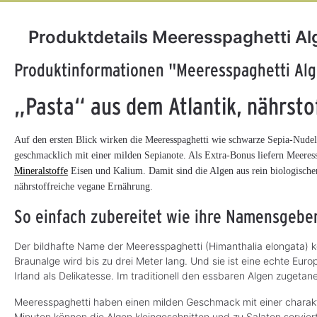
Produktdetails Meeresspaghetti Al
Chiasamen, bio 500
Produktinformationen "Meeresspaghetti Al
4.
g
„Pasta“ aus dem Atlantik, nährstof
Klein und voller Energie
CHF 6.95*
Auf den ersten Blick wirken die Meeresspaghetti wie schwarze Sepia-Nudeln
S
o
(CHF 13.90* / kg)
geschmacklich mit einer milden Sepianote. Als Extra-Bonus liefern Meeress
f
o
Mineralstoffe
Eisen und Kalium. Damit sind die Algen aus rein biologischer
r
t
nährstoffreiche vegane Ernährung.
v
e
r
So einfach zubereitet wie ihre Namensgebe
f
ü
g
b
Der bildhafte Name der Meeresspaghetti (Himanthalia elongata)
a
r
Braunalge wird bis zu drei Meter lang. Und sie ist eine echte Euro
,
Irland als Delikatesse. Im traditionell den essbaren Algen zugetan
L
i
e
Meeresspaghetti haben einen milden Geschmack mit einer charakt
f
e
Minuten können die Algen kleingeschnitten und zu Salaten servi