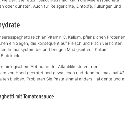
r
z
z
oder dünsten. Auch für Reisgerichte, Eintöpfe, Füllungen und
e
e
i
i
t
t
:
:
3
3
hydrate
-
-
5
5
T
T
a
a
eresspaghetti reich an Vitamin C, Kalium, pflanzlichen Proteinen
g
g
e
schen ein Segen, die konsequent auf Fleisch und Fisch verzichten.
e
nden Immunsystem bei und beugen Müdigkeit vor. Kalium
 Blutdruck.
m biologischem Abbau an der Atlantikküste vor der
rgsam von Hand geerntet und gewaschen und dann bei maximal 42
lten bleiben. Probieren Sie Pasta einmal anders – al dente und al
aghetti mit Tomatensauce