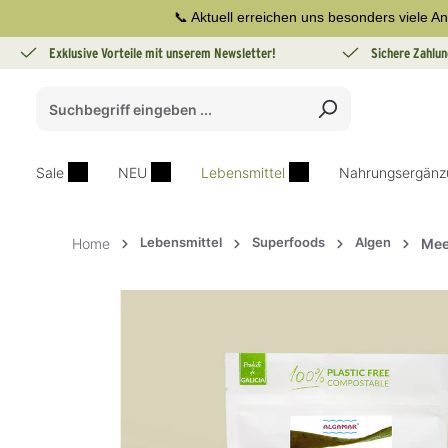
📞 Aktuell erreichen uns besonders viele An
springen
Zur Hauptnavigation springen
Exklusive Vorteile mit unserem Newsletter!
Sichere Zahlun
Sale
NEU
Lebensmittel
Nahrungsergänz
Lebensmittel
Superfoods
Algen
Home
Mee
Bildergalerie überspringen