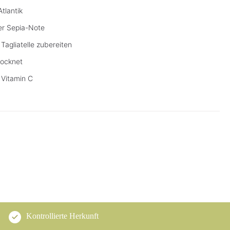
tlantik
er Sepia-Note
Tagliatelle zubereiten
rocknet
 Vitamin C
Kontrollierte Herkunft