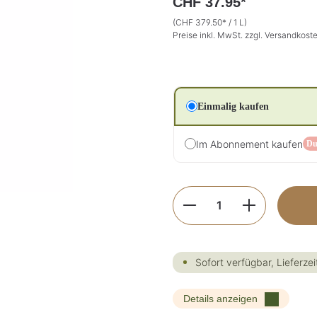
CHF 37.95*
(CHF 379.50* / 1 L)
Preise inkl. MwSt. zzgl. Versandkost
Einmalig kaufen
Im Abonnement kaufen
Du
Produkt Anzahl: G
Sofort verfügbar, Lieferzei
Details anzeigen