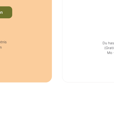
en
tnis
Du has
n
(Grat
Mo +