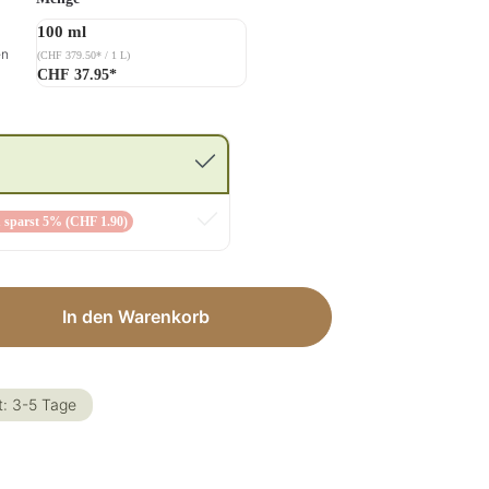
100 ml
en
(CHF 379.50* / 1 L)
CHF 37.95*
 sparst 5% (CHF 1.90)
ib den gewünschten Wert ein oder benut
In den Warenkorb
t: 3-5 Tage