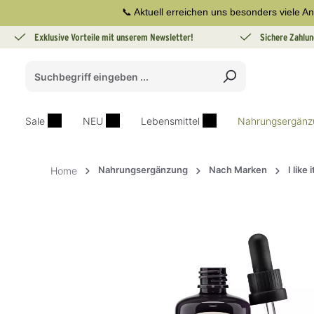
📞 Aktuell erreichen uns besonders viele An
springen
Zur Hauptnavigation springen
Exklusive Vorteile mit unserem Newsletter!
Sichere Zahlun
Sale
NEU
Lebensmittel
Nahrungsergänz
Nahrungsergänzung
Nach Marken
I like 
Home
Bildergalerie überspringen