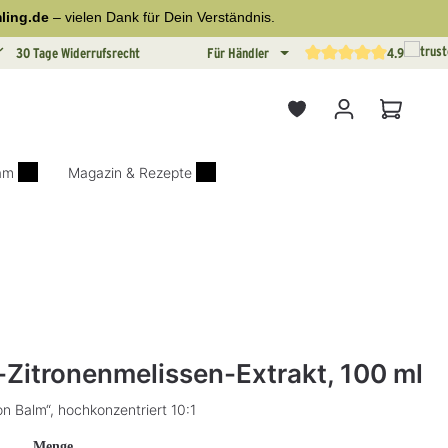
ling.de
– vielen Dank für Dein Verständnis.
30 Tage Widerrufsrecht
Für Händler
4.9
Durchschnittliche Bewertun
Warenkor
iam
Magazin & Rezepte
on 0 von 5 Sternen
Bio-Zitronenmelissen-Extrakt, 100 ml
n Balm“, hochkonzentriert 10:1
auswählen
Menge