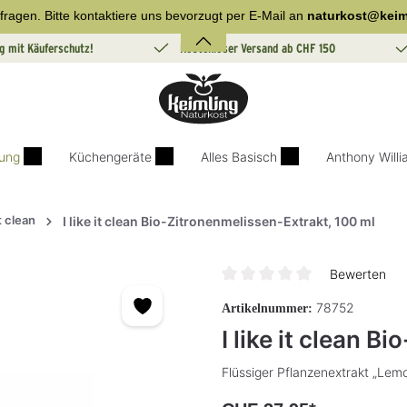
fragen. Bitte kontaktiere uns bevorzugt per E-Mail an
naturkost@keim
g mit Käuferschutz!
Kostenloser Versand ab CHF 150
ung
Küchengeräte
Alles Basisch
Anthony Will
it clean
I like it clean Bio-Zitronenmelissen-Extrakt, 100 ml
Bewerten
Durchschnittliche Bewertung v
78752
Artikelnummer:
I like it clean 
Flüssiger Pflanzenextrakt „Lemo