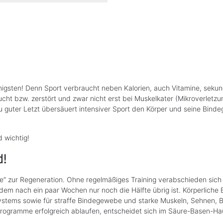
enigsten! Denn Sport verbraucht neben Kalorien, auch Vitamine, sekun
cht bzw. zerstört und zwar nicht erst bei Muskelkater (Mikroverlet
Zu guter Letzt übersäuert intensiver Sport den Körper und seine Bind
d wichtig!
d!
e“ zur Regeneration. Ohne regelmäßiges Training verabschieden sich un
 dem nach ein paar Wochen nur noch die Hälfte übrig ist. Körperlich
stems sowie für straffe Bindegewebe und starke Muskeln, Sehnen, B
Programme erfolgreich ablaufen, entscheidet sich im Säure-Basen-Ha