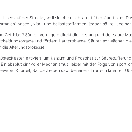
hlissen auf der Strecke, weil sie chronisch latent übersäuert sind. D
rmalen“ basen-, vital- und ballaststoffarmen, jedoch säure- und sch
m Getriebe“! Säuren verringern direkt die Leistung und der saure Mu
heidungsorgane und fördern Hautprobleme. Säuren schwächen die Ge
 die Alterungsprozesse.
steoklasten aktiviert, um Kalzium und Phosphat zur Säurepufferung 
 Ein absolut sinnvoller Mechanismus, leider mit der Folge von sport
webe, Knorpel, Bandscheiben usw. bei einer chronisch latenten Übe