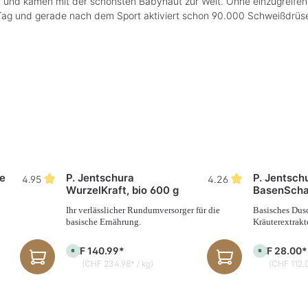
und kamen mit der schönsten Babyhaut zur Welt. Ohne einzugreifen b
Tag und gerade nach dem Sport aktiviert schon 90.000 Schweißdrüs
se
P. Jentschura
P. Jentsch
4.95
4.26
WurzelKraft, bio 600 g
BasenScha
Ihr verlässlicher Rundumversorger für die
Basisches Dus
basische Ernährung.
Kräuterextrakt
CHF 140.99*
CHF 28.00*
S
S
o
o
(CHF 234.98* / kg)
(CHF 112.0
f
f
o
o
r
r
t
t
v
v