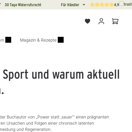
30 Tage Widerrufsrecht
Für Händler
4.9
Durchschnittliche Bewertun
Warenkor
iam
Magazin & Rezepte
 Sport und warum aktuell
.
 der Buchautor von „Power statt ‚sauer‘“ einen prägnanten
aren Ursachen und Folgen einer chronisch latenten
meidung und Regeneration.