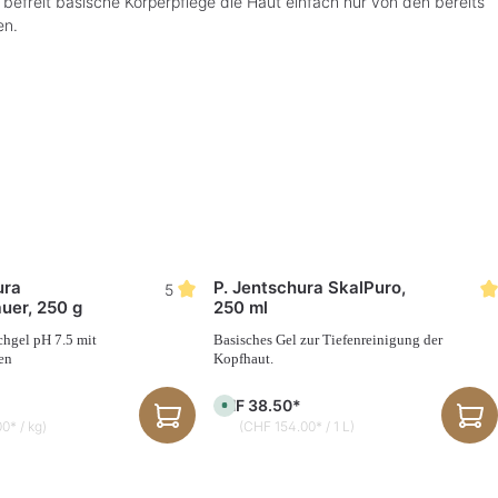
efreit basische Körperpflege die Haut einfach nur von den bereits
en.
ura
P. Jentschura SkalPuro,
5
uer, 250 g
250 ml
chgel pH 7.5 mit
Basisches Gel zur Tiefenreinigung der
en
Kopfhaut.
CHF 38.50*
S
o
0* / kg)
(CHF 154.00* / 1 L)
f
o
r
t
v