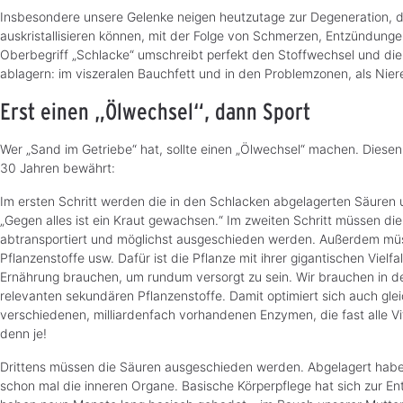
Insbesondere unsere Gelenke neigen heutzutage zur Degeneration, d
auskristallisieren können, mit der Folge von Schmerzen, Entzündungen,
Oberbegriff „Schlacke“ umschreibt perfekt den Stoffwechsel und die 
ablagern: im viszeralen Bauchfett und in den Problemzonen, als Nieren
Erst einen „Ölwechsel“, dann Sport
Wer „Sand im Getriebe“ hat, sollte einen „Ölwechsel“ machen. Diesen h
30 Jahren bewährt:
Im ersten Schritt werden die in den Schlacken abgelagerten Säuren
„Gegen alles ist ein Kraut gewachsen.“ Im zweiten Schritt müssen d
abtransportiert und möglichst ausgeschieden werden. Außerdem müsse
Pflanzenstoffe usw. Dafür ist die Pflanze mit ihrer gigantischen Vielf
Ernährung brauchen, um rundum versorgt zu sein. Wir brauchen in den
relevanten sekundären Pflanzenstoffe. Damit optimiert sich auch gl
verschiedenen, milliardenfach vorhandenen Enzymen, die fast alle Vit
denn je!
Drittens müssen die Säuren ausgeschieden werden. Abgelagert haben s
schon mal die inneren Organe. Basische Körperpflege hat sich zur Ent