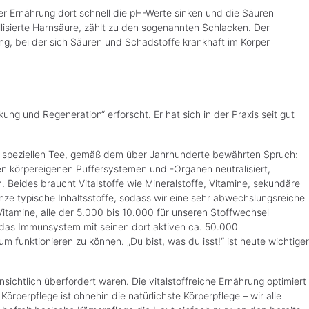
r Ernährung dort schnell die pH-Werte sinken und die Säuren
allisierte Harnsäure, zählt zu den sogenannten Schlacken. Der
ng, bei der sich Säuren und Schadstoffe krankhaft im Körper
ung und Regeneration“ erforscht. Er hat sich in der Praxis seit gut
en speziellen Tee, gemäß dem über Jahrhunderte bewährten Spruch:
en körpereigenen Puffersystemen und -Organen neutralisiert,
Beides braucht Vitalstoffe wie Mineralstoffe, Vitamine, sekundäre
flanze typische Inhaltsstoffe, sodass wir eine sehr abwechslungsreiche
Vitamine, alle der 5.000 bis 10.000 für unseren Stoffwechsel
d das Immunsystem mit seinen dort aktiven ca. 50.000
funktionieren zu können. „Du bist, was du isst!“ ist heute wichtiger
chtlich überfordert waren. Die vitalstoffreiche Ernährung optimiert
rperpflege ist ohnehin die natürlichste Körperpflege – wir alle