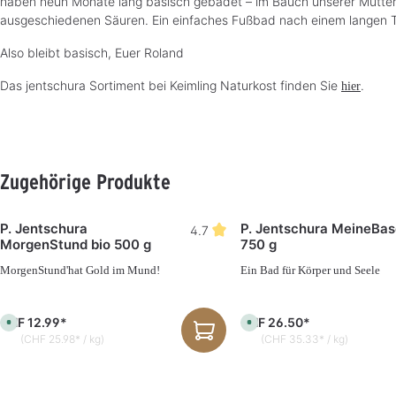
haben neun Monate lang basisch gebadet – im Bauch unserer Mutter 
ausgeschiedenen Säuren. Ein einfaches Fußbad nach einem langen 
Also bleibt basisch, Euer Roland
Das jentschura Sortiment bei Keimling Naturkost finden Sie
.
hier
Produktgalerie überspringen
Zugehörige Produkte
P. Jentschura
P. Jentschura MeineBa
4.7
MorgenStund bio 500 g
750 g
MorgenStund'hat Gold im Mund!
Ein Bad für Körper und Seele
CHF 12.99*
CHF 26.50*
S
S
o
o
(CHF 25.98* / kg)
(CHF 35.33* / kg)
f
f
o
o
r
r
t
t
v
v