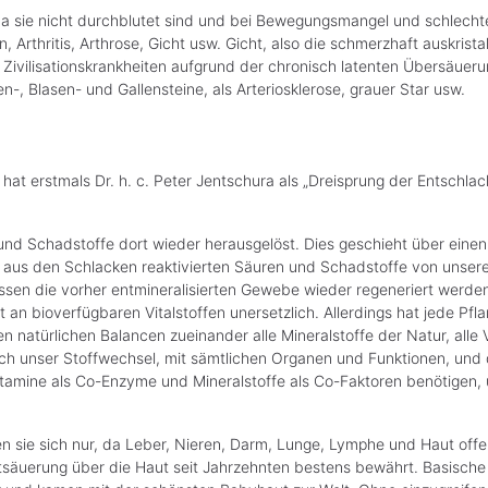
a sie nicht durchblutet sind und bei Bewegungsmangel und schlechte
 Arthritis, Arthrose, Gicht usw. Gicht, also die schmerzhaft auskrist
Zivilisationskrankheiten aufgrund der chronisch latenten Übersäueru
-, Blasen- und Gallensteine, als Arteriosklerose, grauer Star usw.
at erstmals Dr. h. c. Peter Jentschura als „Dreisprung der Entschlack
 und Schadstoffe dort wieder herausgelöst. Dies geschieht über ein
ie aus den Schlacken reaktivierten Säuren und Schadstoffe von unser
n die vorher entmineralisierten Gewebe wieder regeneriert werden. 
alt an bioverfügbaren Vitalstoffen unersetzlich. Allerdings hat jede P
 natürlichen Balancen zueinander alle Mineralstoffe der Natur, alle 
eich unser Stoffwechsel, mit sämtlichen Organen und Funktionen, un
amine als Co-Enzyme und Mineralstoffe als Co-Faktoren benötigen, um 
ie sich nur, da Leber, Nieren, Darm, Lunge, Lymphe und Haut offensi
säuerung über die Haut seit Jahrzehnten bestens bewährt. Basische Kö