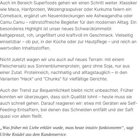
Auch im Bereich Superfoods gehen wir einen Schritt weiter. Klassiker
wie Maca, Hanfprotein, Weizengraspulver oder Kurkuma feiern ein
Comeback, ergänzt um Neuentdeckungen wie Ashwagandha oder
Camu Camu – nährstoffreiche Begleiter für den modernen Alltag. Ein
besonderes Highlight ist unser neues Schwarzkümmelöl:
kaltgepresst, roh, ungefiltert und kraftvoll im Geschmack. Vielseitig
einsetzbar – ob pur, in der Küche oder zur Hautpflege – und reich an
wertvollen Inhaltsstoffen.
Nicht zuletzt wagen wir uns auch auf neues Terrain: mit einem
Fleischersatz aus Sonnenblumenprotein, ganz ohne Soja, nur aus
einer Zutat. Proteinreich, nachhaltig und alltagstauglich – in den
Varianten "Hack" und "Chunks" für vielfältige Gerichte.
Auch der Trend zur Bequemlichkeit bleibt nicht unbeachtet. Früher
konnten wir überzeugen, dass sich Qualität lohnt – heute muss sie
auch schnell gehen. Darauf reagieren wir: etwa mit Geräten wie Self-
Feeding-Entsaftern, bei denen das Schneiden entfällt und der Saft
quasi von allein fließt.
„Was früher mit Liebe erklärt wurde, muss heute intuitiv funktionieren“, sagt
Ulrike Knüdel aus dem Kundenservice.