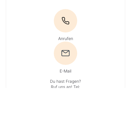
Anrufen
E-Mail
Du hast Fragen?
Ruf uns an!
Tel:
0800 / 534 654
(Gratisnummer)
·
Du erreichst
unsere Experten
Mo + Do 9 - 16
Uhr, Di, Mi und Fr
9 - 13 Uhr