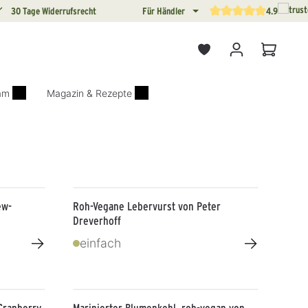
30 Tage Widerrufsrecht
Für Händler
4.9
Durchschnittliche Bewertun
Warenkor
iam
Magazin & Rezepte
ew-
Roh-Vegane Lebervurst von Peter
Dreverhoff
→
→
einfach
Cranberry
Marinierter Blumenkohl, roh-vegan von