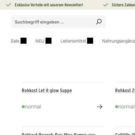
Exklusive Vorteile mit unserem Newsletter!
Sichere Zahlun
springen
Zur Hauptnavigation springen
Sale
NEU
Lebensmittel
Nahrungsergänz
Rohkost Let it glow Suppe
Rohkost Z
→
normal
normal
Rohkost-Rezept: Raw Miso Ramen von
Gefüllte 