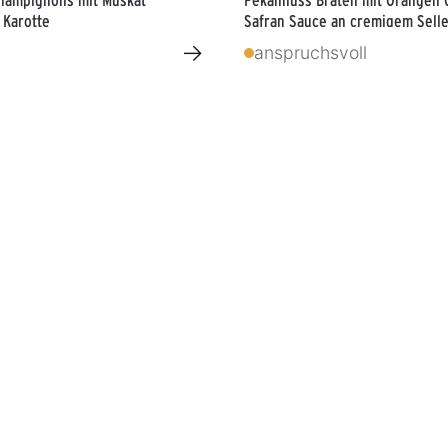
 Karotte
Safran Sauce an cremigem Selle
von Boris Lauser
→
anspruchsvoll