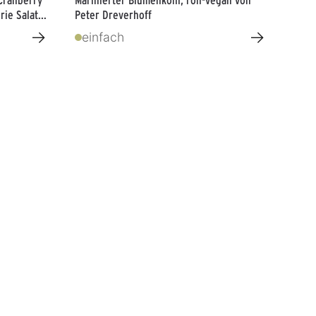
rie Salat
Peter Dreverhoff
→
→
einfach