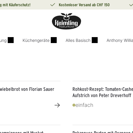
g mit Käuferschutz!
Kostenloser Versand ab CHF 150
ung
Küchengeräte
Alles Basisch
Anthony Will
wiebelbrot von Florian Sauer
Rohkost-Rezept: Tomaten-Cash
Aufstrich von Peter Dreverhoff
→
einfach
Champignons mit Muskat
Pekannuss Braten mit Orangen 