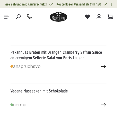
Sichere Zahlung mit Käuferschutz!
Kostenloser Versand ab CHF 150
30 T
alt springen
War
Pekannuss Braten mit Orangen Cranberry Safran Sauce
an cremigem Sellerie Salat von Boris Lauser
→
anspruchsvoll
Vegane Nussecken mit Schokolade
→
normal