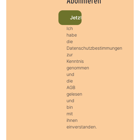
Abonnieren
Jetzt beim Newsletter anmel
Ich
habe
die
Datenschutzbestimmungen
zur
Kenntnis
genommen
und
die
AGB
gelesen
und
bin
mit
ihnen
einverstanden.