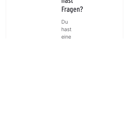
hast
Fragen?
Du
hast
eine
Frage
oder
möchtest
Dich
beraten
lassen?
Anrufen