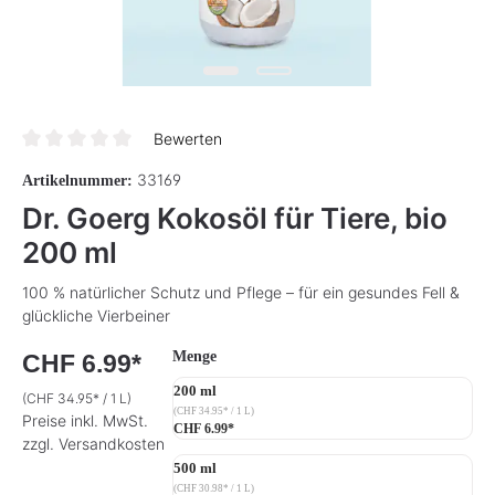
Bewerten
Durchschnittliche Bewertung von 0 von 5 Sternen
33169
Artikelnummer:
Dr. Goerg Kokosöl für Tiere, bio
200 ml
100 % natürlicher Schutz und Pflege – für ein gesundes Fell &
glückliche Vierbeiner
auswählen
Menge
CHF 6.99*
200 ml
(CHF 34.95* / 1 L)
(CHF 34.95* / 1 L)
Preise inkl. MwSt.
CHF 6.99*
zzgl. Versandkosten
500 ml
(CHF 30.98* / 1 L)