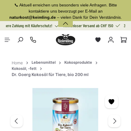
📞 Aktuell erreichen uns besonders viele Anfragen. Bitte
alt springen
kontaktiere uns bevorzugt per E-Mail an
naturkost@keimling.de
– vielen Dank für Dein Verständnis.
Sichere Zahlung mit Käuferschutz!
Kostenloser Versand ab CHF 150
30 T
War
Lebensmittel
Kokosprodukte
Home
Kokosöl, -fett
Dr. Goerg Kokosöl für Tiere, bio 200 ml
Bildergalerie überspringen