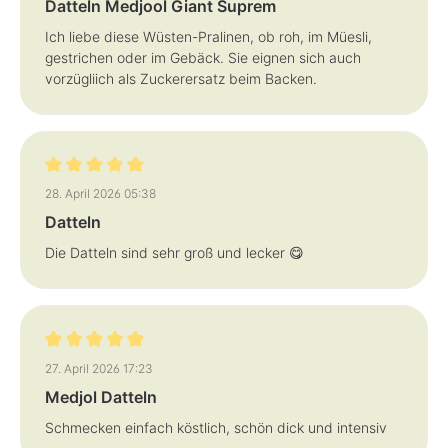
Datteln Medjool Giant Suprem
Ich liebe diese Wüsten-Pralinen, ob roh, im Müesli,
gestrichen oder im Gebäck. Sie eignen sich auch
vorzügliich als Zuckerersatz beim Backen.
Bewertung mit 5 von 5 Sternen
28. April 2026 05:38
Datteln
Die Datteln sind sehr groß und lecker 😋
Bewertung mit 5 von 5 Sternen
27. April 2026 17:23
Medjol Datteln
Schmecken einfach köstlich, schön dick und intensiv