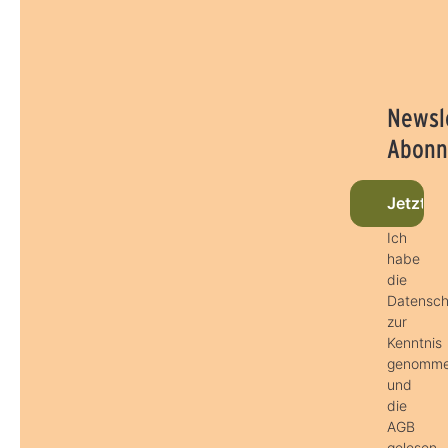
Newsl
Abonn
Jetzt b
Ich
habe
die
Datensc
zur
Kenntnis
genomm
und
die
AGB
gelesen