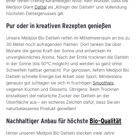
einer feinen cremig-karamelligen Note. Kein Wunder, dass die
Medjool Giant
Dattel
als „Königin der Datteln“ und Vollendung
höchsten Dattelgenusses gilt.
Pur oder in kreativen Rezepten genießen
Unsere Medjool Bio Datteln reifen im Mittelmeerraum an bis zu
30 Meter hoch aufragenden Palmen. Dort tanken Sie über
Monate die ganze Kraft der Sonne und entwickeln ihr
unvergleichliches Aroma. Nach der Ernte trocknen die Datteln
in der Sonne (bis 50°C möglich) und werden so ganz ohne
Schwefeln haltbar gemacht. Pur genossen, liefern Medjool Bio
Datteln schnelle Energie bei Arbeit oder Sport. Mindestens
genauso gut schlagen sie sich in fruchtigen
Smoothies
,
veganen Kuchen und Desserts. Übrigens: Beim Trocknen
kristallisiert der natürliche Zucker der Datteln an der
Oberfläche aus – ein sicheres Zeichen dafür, dass Sie ein
naturbelassenes Produkt genießen!
Nachhaltiger Anbau für höchste
Bio-Qualität
Hinter unseren Medjool Bio Datteln stecken viele Jahre