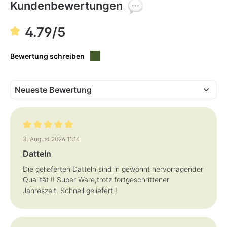
f
f
Kundenbewertungen
ü
ü
g
g
b
b
a
a
4.79/5
r
r
,
,
L
L
i
i
Bewertung schreiben
e
e
f
f
e
e
r
r
z
z
e
e
i
i
t
t
:
:
3
3
-
-
5
5
T
T
Bewertung mit 5 von 5 Sternen
a
a
3. August 2026 11:14
g
g
e
e
Datteln
Die gelieferten Datteln sind in gewohnt hervorragender
Qualität !! Super Ware,trotz fortgeschrittener
Jahreszeit. Schnell geliefert !