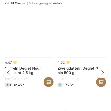
Zeit:
10 Minuten
| Schwierigkeitsgrad:
einfach
Produktgalerie überspringen
4.67
4.52
-
Datteln Deglet Nour,
Zweigdatteln Deglet Nour,
entsteint 2.5 kg
bio 500 g
(CHF 13.00* / kg)
(CHF 15.90* / kg)
CHF 32.49*
CHF 7.95*
S
S
o
o
f
f
o
o
r
r
t
t
v
v
e
e
r
r