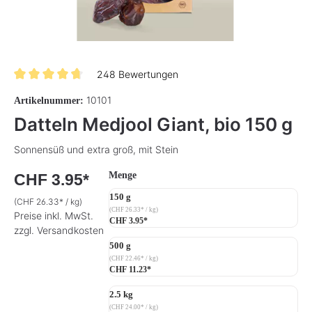
248 Bewertungen
Durchschnittliche Bewertung von 4.8 von 5 Sternen
10101
Artikelnummer:
Datteln Medjool Giant, bio 150 g
Sonnensüß und extra groß, mit Stein
auswählen
Menge
CHF 3.95*
150 g
(CHF 26.33* / kg)
(CHF 26.33* / kg)
Preise inkl. MwSt.
CHF 3.95*
zzgl. Versandkosten
500 g
(CHF 22.46* / kg)
CHF 11.23*
2.5 kg
(CHF 24.00* / kg)