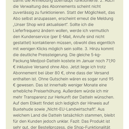
damit die Anmeldung überhaupt funktionierte. 2. Auch
die Verwaltung des Abonnements scheint nicht
zuverlässig zu funktionieren. Statt der Möglichkeit, das
Abo selbst anzupassen, erscheint erneut die Meldung
„Unser Shop wird aktualisiert“. Sollte ich die
Lieferfrequenz ändern wollen, werde ich vermutlich
den Kundenservice (per E-Mail, Anrufe sind nicht
gestattet) kontaktieren müssen, obwohl dies eigentlich
mit wenigen Klicks möglich sein sollte. 3. Hinzu kommt
die deutliche Preissteigerung. Die gleiche 5-kg-
Packung Medjool-Datteln kostete im Januar noch 71,90
€ inklusive Versand ohne Abo. Jetzt liege ich trotz
Abonnement bei über 80 €, ohne dass der Versand
enthalten ist. Ohne Gutschein wären es sogar rund 95
€ gewesen. Das ist innerhalb weniger Monate eine
erhebliche Preiserhöhung. Außerdem würde ich mir
mehr Transparenz zur Herkunft der Datteln wünschen.
Auf dem Etikett findet sich lediglich der Hinweis auf
Buxtehude sowie „Nicht-EU-Landwirtschaft“. Aus
welchem Land die Datteln tatsächlich stammen, bleibt
für den Kunden jedoch unklar. Fazit: Das Produkt ist
sehr gut, der Bestellprozess, die Shop-Funktionalität