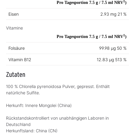
1
Pro Tagesportion 7.5 g / 7.5 ml
NRV
)
Eisen
2.93 mg
21 %
Vitamine
1
Pro Tagesportion 7.5 g / 7.5 ml
NRV
)
Folsäure
99.98 µg
50 %
Vitamin B12
12.83 µg
513 %
Zutaten
100 % Chlorella pyrenoidosa Pulver, gepresst. Enthält
natürliche Sulfite.
Herkunft: Innere Mongolei (China)
Rückstandskontrolliert von unabhängigen Laboren in
Deutschland
Herkunftsland:
China (CN)