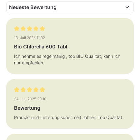
z
z
e
e
i
i
t
t
:
:
3
3
-
-
5
5
T
T
a
Bewertung mit 5 von 5 Sternen
a
13. Juli 2026 11:02
g
g
e
e
Bio Chlorella 600 Tabl.
Ich nehme es regelmäßig , top BIO Qualität, kann ich
nur empfehlen
Bewertung mit 5 von 5 Sternen
24. Juli 2025 20:10
Bewertung
Produkt und Lieferung super, seit Jahren Top Qualität.