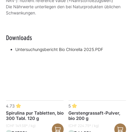
NRV
): nutrient reference value (=Nährstoffbezugswert)
Die Nährwerte unterliegen den bei Naturprodukten üblichen
Schwankungen.
Downloads
Untersuchungsbericht Bio Chlorella 2025.PDF
Produktgalerie überspringen
4.73
5
Spirulina pur Tabletten, bio
Gerstengrassaft-Pulver,
300 Tabl. 120 g
bio 200 g
(CHF 149.58* / kg)
(CHF 224.75* / kg)