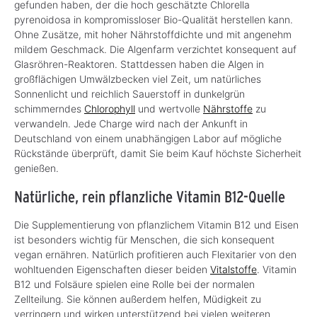
gefunden haben, der die hoch geschätzte Chlorella
pyrenoidosa in kompromissloser Bio-Qualität herstellen kann.
Ohne Zusätze, mit hoher Nährstoffdichte und mit angenehm
mildem Geschmack. Die Algenfarm verzichtet konsequent auf
Glasröhren-Reaktoren. Stattdessen haben die Algen in
großflächigen Umwälzbecken viel Zeit, um natürliches
Sonnenlicht und reichlich Sauerstoff in dunkelgrün
schimmerndes
Chlorophyll
und wertvolle
Nährstoffe
zu
verwandeln. Jede Charge wird nach der Ankunft in
Deutschland von einem unabhängigen Labor auf mögliche
Rückstände überprüft, damit Sie beim Kauf höchste Sicherheit
genießen.
Natürliche, rein pflanzliche Vitamin B12-Quelle
Die Supplementierung von pflanzlichem Vitamin B12 und Eisen
ist besonders wichtig für Menschen, die sich konsequent
vegan ernähren. Natürlich profitieren auch Flexitarier von den
wohltuenden Eigenschaften dieser beiden
Vitalstoffe
. Vitamin
B12 und Folsäure spielen eine Rolle bei der normalen
Zellteilung. Sie können außerdem helfen, Müdigkeit zu
verringern und wirken unterstützend bei vielen weiteren