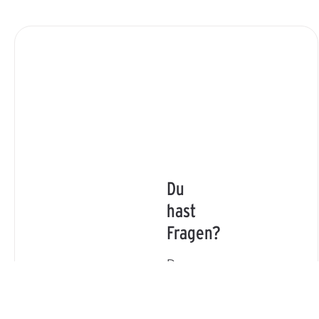
Du
hast
Fragen?
Du
hast
eine