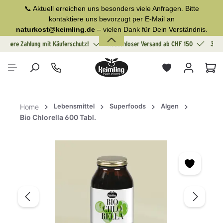
📞 Aktuell erreichen uns besonders viele Anfragen. Bitte
alt springen
kontaktiere uns bevorzugt per E-Mail an
naturkost@keimling.de
– vielen Dank für Dein Verständnis.
Sichere Zahlung mit Käuferschutz!
Kostenloser Versand ab CHF 150
30 T
War
Lebensmittel
Superfoods
Algen
Home
Bio Chlorella 600 Tabl.
Bildergalerie überspringen