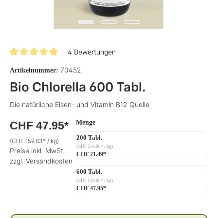
4 Bewertungen
Durchschnittliche Bewertung von 5 von 5 Sternen
70452
Artikelnummer:
Bio Chlorella 600 Tabl.
Die natürliche Eisen- und Vitamin B12 Quelle
auswählen
Menge
CHF 47.95*
200 Tabl.
(CHF 159.83* / kg)
(CHF 214.90* / kg)
Preise inkl. MwSt.
CHF 21.49*
zzgl. Versandkosten
600 Tabl.
(CHF 159.83* / kg)
CHF 47.95*