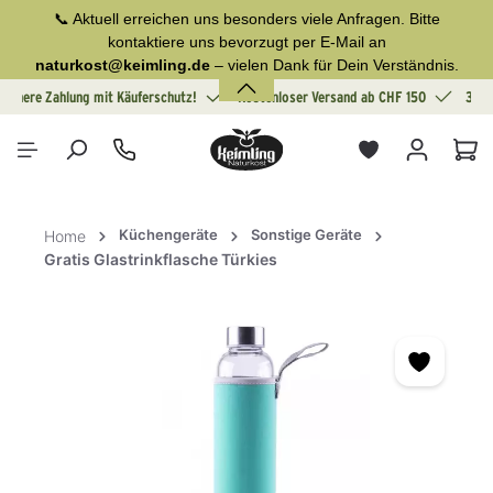
📞 Aktuell erreichen uns besonders viele Anfragen. Bitte
alt springen
kontaktiere uns bevorzugt per E-Mail an
naturkost@keimling.de
– vielen Dank für Dein Verständnis.
Sichere Zahlung mit Käuferschutz!
Kostenloser Versand ab CHF 150
30 T
War
Küchengeräte
Sonstige Geräte
Home
Gratis Glastrinkflasche Türkies
Bildergalerie überspringen